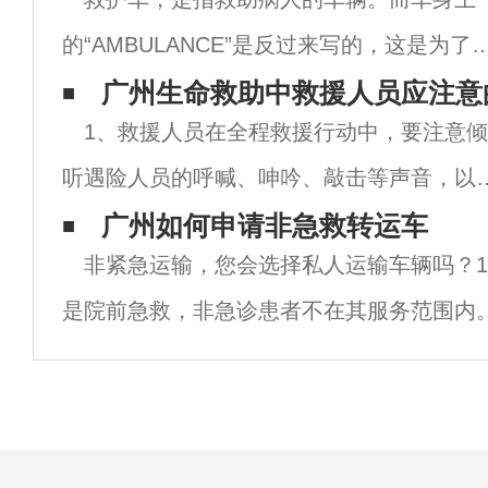
的“AMBULANCE”是反过来写的，这是为了
前面的汽车司机通过后视镜直接看到正方向
广州生命救助中救援人员应注意
1、救援人员在全程救援行动中，要注意倾
Ambulance单词，从而迅速让道。伴随着警
听遇险人员的呼喊、呻吟、敲击等声音，以
灯的闪烁和警报器的呼啸声，毫
确定待救者的具体位置，实施救助行动。2、
广州如何申请非急救转运车
非紧急运输，您会选择私人运输车辆吗？1
事故现场嘻杂，会妨碍搜索行动的展开。当
是院前急救，非急诊患者不在其服务范围内
用喊话、敲击或使用生命探测仪设备及利用
辆和司机数量有限，大多数医院无法满足患
救
市场上有私人救护车。急救车不是想派的12