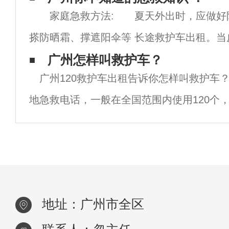
家庭急救方法: 夏天外出时，应做好
或潮湿，应及时更换。（3）离开隔离区前
搽防晒霜、撑遮阳伞等 长途救护车出租。当
并出现红肿、疼痛时，可用冷毛巾敷于患处
广州怎样叫救护车？
广州120救护车出租告诉你怎样叫救护车
滋润霜。若皮肤上已有水疱，千万不要挑破
地急救电话，一般在全国范围内使用120个
区也有999个电话。接到救援电话后，需要
况。如果您是患者的家属，首先说明患者当
地址：广州市全区